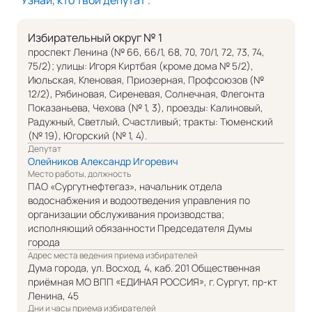
Избирательный округ № 1
проспект Ленина (№ 66, 66/1, 68, 70, 70/1, 72, 73, 74,
75/2); улицы: Игоря Киртбая (кроме дома № 5/2),
Июльская, Кленовая, Приозерная, Профсоюзов (№
12/2), Рябиновая, Сиреневая, Солнечная, Флегонта
Показаньева, Чехова (№ 1, 3), проезды: Калиновый,
Радужный, Светлый, Счастливый; тракты: Тюменский
(№ 19), Югорский (№ 1, 4).
Депутат
Олейников Александр Игоревич
Место работы, должность
ПАО «Сургутнефтегаз», начальник отдела
водоснабжения и водоотведения управления по
организации обслуживания производства;
исполняющий обязанности Председателя Думы
города
Адрес места ведения приема избирателей
Дума города, ул. Восход, 4, каб. 201 Общественная
приёмная МО ВПП «ЕДИНАЯ РОССИЯ», г. Сургут, пр-кт
Ленина, 45
Дни и часы приема избирателей