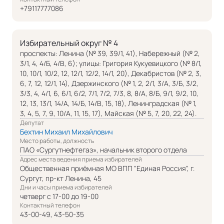
+79117777086
Избирательный округ № 4
проспекты: Ленина (№ 39, 39/1, 41), Набережный (№ 2,
3/1, 4, 4/Б, 4/В, 6); улицы: Григория Кукуевицкого (№ 8/1,
10, 10/1, 10/2, 12, 12/1, 12/2, 14/1, 20), Декабристов (№ 2, 3,
6, 7, 12, 12/1, 14), Дзержинского (№ 1, 2, 2/1, 3/А, 3/Б, 3/2,
3/3, 4, 4/1, 6, 6/1, 6/2, 7/1, 7/2, 7/3, 8, 8/А, 8/Б, 9/1, 9/2, 10,
12, 13, 13/1, 14/А, 14/Б, 14/В, 15, 18), Ленинградская (№ 1,
3, 4, 5, 7, 9, 10/А, 11, 15, 17), Майская (№ 5, 7, 20, 22, 24).
Депутат
Бехтин Михаил Михайлович
Место работы, должность
ПАО «Сургутнефтегаз», начальник второго отдела
Адрес места ведения приема избирателей
Общественная приёмная МО ВПП "Единая Россия", г.
Сургут, пр-кт Ленина, 45
Дни и часы приема избирателей
четверг с 17-00 до 19-00
Контактный телефон
43-00-49, 43-50-35