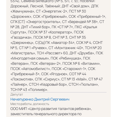
53/4), Семена Билецкого (№ 5, 5/1, 7, 9); поселки:
Дорожный, Лесной, Таёжный; ДНТ «Свой дом», ДПК
«Жемчужина», СТ «Энергетик-2», ПСТ № 30
«Дорожник», СОК «Прибрежный», СОК «Прибрежный-1»,
СПК(СТ) «Энергостроитель», СТ «Берендей № 38», СТ
№ 28, ДНТ «Тихий бор», ПК «СТ № 7», ПКС «Крылья
Сургута», ПСОК № 37 «Кооператор», ПСОК
«Гвоздичка», ПСОК № 8, СНТ № 3, СНТ № 35
«Дзержинец», С(Од)ПК «Авиатор-34», СОК № 4, СОНТ
№ 5, СТ № 1 «Ручеек», СТ «Монтажник-40», ТСН № 20
«Магистраль», ТСН «Рассвет» 60, ДНТ «Дружба», ПОК
«Многодетная семья», ПОК «Рябинушка», ПСК
«Ветеран», ПСК «Ветеран-2», ПСОК № 6 «Витамин»,
ПСОК «Автомобилист», ПСОК «Старожил-1», СОК
«Прибрежный-3», СОК «Ягодное», СОТ № 44
«Локомотив», СПК «Сириус», СТ № 13 «Май», СТ № 47
«Лайнер», СТСН «Кедровый бор», СТСН «Тюльпан»,
ТСН № 43 «Полимер».
Депутат
Нечепуренко Дмитрий Сергеевич
Место работы, должность
ООО МИП «Центр развития талантов ребенка»,
заместитель генерального директора по