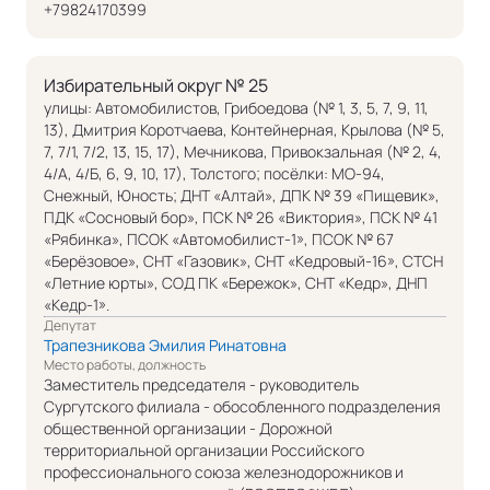
+79824170399
Избирательный округ № 25
улицы: Автомобилистов, Грибоедова (№ 1, 3, 5, 7, 9, 11,
13), Дмитрия Коротчаева, Контейнерная, Крылова (№ 5,
7, 7/1, 7/2, 13, 15, 17), Мечникова, Привокзальная (№ 2, 4,
4/А, 4/Б, 6, 9, 10, 17), Толстого; посёлки: МО-94,
Снежный, Юность; ДНТ «Алтай», ДПК № 39 «Пищевик»,
ПДК «Сосновый бор», ПСК № 26 «Виктория», ПСК № 41
«Рябинка», ПСОК «Автомобилист-1», ПСОК № 67
«Берёзовое», СНТ «Газовик», СНТ «Кедровый-16», СТСН
«Летние юрты», СОД ПК «Бережок», СНТ «Кедр», ДНП
«Кедр-1».
Депутат
Трапезникова Эмилия Ринатовна
Место работы, должность
Заместитель председателя - руководитель
Сургутского филиала - обособленного подразделения
общественной организации - Дорожной
территориальной организации Российского
профессионального союза железнодорожников и