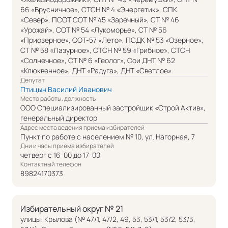
66 «Брусничное», СТСН № 4 «Энергетик», СПК
«Север», ПСОТ СОТ № 45 «Заречный», СТ № 46
«Урожай», СОТ № 54 «Лукоморье», СТ № 56
«Приозерное», СОТ-57 «Лето», ПСДК № 53 «Озерное»,
СТ № 58 «Лазурное», СТСН № 59 «Грибное», СТСН
«Солнечное», СТ № 6 «Геолог», Сои ДНТ № 62
«Клюквенное», ДНТ «Радуга», ДНТ «Светлое».
Депутат
Птицын Василий Иванович
Место работы, должность
ООО Специализированный застройщик «Строй Актив»,
генеральный директор
Адрес места ведения приема избирателей
Пункт по работе с населением № 10, ул. Нагорная, 7
Дни и часы приема избирателей
четверг с 16-00 до 17-00
Контактный телефон
89824170373
Избирательный округ № 21
улицы: Крылова (№ 47/1, 47/2, 49, 53, 53/1, 53/2, 53/3,