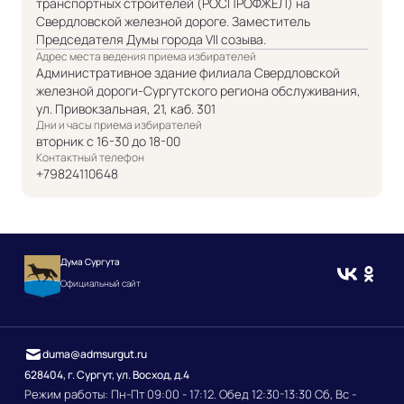
транспортных строителей (РОСПРОФЖЕЛ) на
Свердловской железной дороге. Заместитель
Председателя Думы города VII созыва.
Адрес места ведения приема избирателей
Административное здание филиала Свердловской
железной дороги-Сургутского региона обслуживания,
ул. Привокзальная, 21, каб. 301
Дни и часы приема избирателей
вторник с 16-30 до 18-00
Контактный телефон
+79824110648
Дума Сургута
Официальный сайт
duma@admsurgut.ru
628404, г. Сургут, ул. Восход, д.4
Режим работы: Пн-Пт 09:00 - 17:12. Обед 12:30-13:30 Сб, Вс -