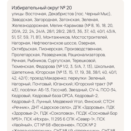
Избирательный округ № 20
улицы: Восточная, Декабристов (пос. Черный Мыс),
Заводская, Загородная, Затонская, Зеленая,
Железнодорожная, Мелик-Карамова (№ 8, 16, 18, 20,
20/А, 22, 24, 24/А, 28/1, 28/2, 28/3, 36, 37, 40, 40/1, 43/А,
51, 57, 59, 71, 81), Монтажников, Мостостроителей,
Нагорная, Нефтеюганское шоссе, Озерная,
Октябрьская, Пионерская, Производственная,
Пролетарская, Разведчиков, Рационализаторов,
Речная, Рыбников, Сургутская, Терешковой,
Тюменская, Федорова (№ 1/2, 3, 5/А, 7, 13), Школьная,
Щепеткина, Югорская (№ 13, 15, 17, 19, 38, 38/1, 40, 40/1,
42, 42/1); проезд Макаренко; переулки: Зеленый,
Нагорный, Почтовый, Юганский; Югорский тракт (№
43); посёлки: АБ-13, Госснаб, Звездный, СУ-4, ПСО-34,
Кедровый, Кедровый база ОРСА, Кедровый-2,
Кедровый-3, Лунный, Медвежий Угол, Финский; СТСН
«Речник», ДНТ «Царское село», ДПК «Здоровье», ПДК
«Здоровье-2», ПДК «Соколовка», ПСДК «Сосновый Бор
№51», ПСК «Искра», 11 295 6 СПК «Север-1», ПСК
«Хвойный», СТ № 68 «Весеннее», ПСОК № 2
«Железнодорожник», СНТ № 49 «Черемушки», СНТ №