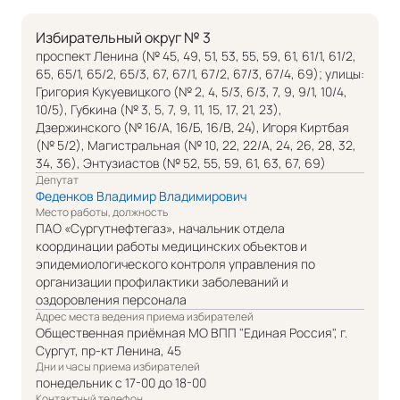
Избирательный округ № 3
проспект Ленина (№ 45, 49, 51, 53, 55, 59, 61, 61/1, 61/2,
65, 65/1, 65/2, 65/3, 67, 67/1, 67/2, 67/3, 67/4, 69); улицы:
Григория Кукуевицкого (№ 2, 4, 5/3, 6/3, 7, 9, 9/1, 10/4,
10/5), Губкина (№ 3, 5, 7, 9, 11, 15, 17, 21, 23),
Дзержинского (№ 16/А, 16/Б, 16/В, 24), Игоря Киртбая
(№ 5/2), Магистральная (№ 10, 22, 22/А, 24, 26, 28, 32,
34, 36), Энтузиастов (№ 52, 55, 59, 61, 63, 67, 69)
Депутат
Феденков Владимир Владимирович
Место работы, должность
ПАО «Сургутнефтегаз», начальник отдела
координации работы медицинских объектов и
эпидемиологического контроля управления по
организации профилактики заболеваний и
оздоровления персонала
Адрес места ведения приема избирателей
Общественная приёмная МО ВПП "Единая Россия", г.
Сургут, пр-кт Ленина, 45
Дни и часы приема избирателей
понедельник с 17-00 до 18-00
Контактный телефон