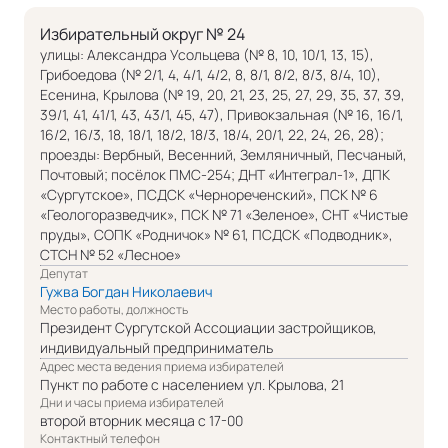
Избирательный округ № 24
улицы: Александра Усольцева (№ 8, 10, 10/1, 13, 15),
Грибоедова (№ 2/1, 4, 4/1, 4/2, 8, 8/1, 8/2, 8/3, 8/4, 10),
Есенина, Крылова (№ 19, 20, 21, 23, 25, 27, 29, 35, 37, 39,
39/1, 41, 41/1, 43, 43/1, 45, 47), Привокзальная (№ 16, 16/1,
16/2, 16/3, 18, 18/1, 18/2, 18/3, 18/4, 20/1, 22, 24, 26, 28);
проезды: Вербный, Весенний, Земляничный, Песчаный,
Почтовый; посёлок ПМС-254; ДНТ «Интеграл-1», ДПК
«Сургутское», ПСДСК «Чернореченский», ПСК № 6
«Геологоразведчик», ПСК № 71 «Зеленое», СНТ «Чистые
пруды», СОПК «Родничок» № 61, ПСДСК «Подводник»,
СТСН № 52 «Лесное»
Депутат
Гужва Богдан Николаевич
Место работы, должность
Президент Сургутской Ассоциации застройщиков,
индивидуальный предприниматель
Адрес места ведения приема избирателей
Пункт по работе с населением ул. Крылова, 21
Дни и часы приема избирателей
второй вторник месяца с 17-00
Контактный телефон