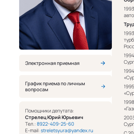
1993
авто
Тру
1993
турб
Росс
1994
Сург
Электронная приемная
1994
«Сур
График приема по личным
1995
вопросам
«Сур
1998
«Газ
Помощники депутата:
Стрелец Юрий Юрьевич
2003
Тел.:
8922-409-25-60
Сург
E-mail:
streletsyura@yandex.ru
С 20