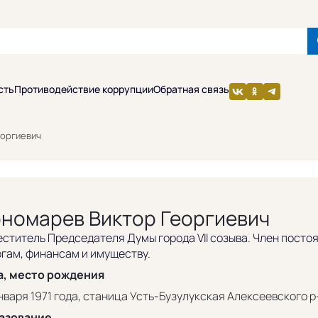
сть
Противодействие коррупции
Обратная связь
вич
еоргиевич
номарев Виктор Георгиевич
ститель Председателя Думы города VII созыва. Член посто
гам, финансам и имуществу.
а, место рождения
нваря 1971 года, станица Усть-Бузулукская Алексеевского р
азование