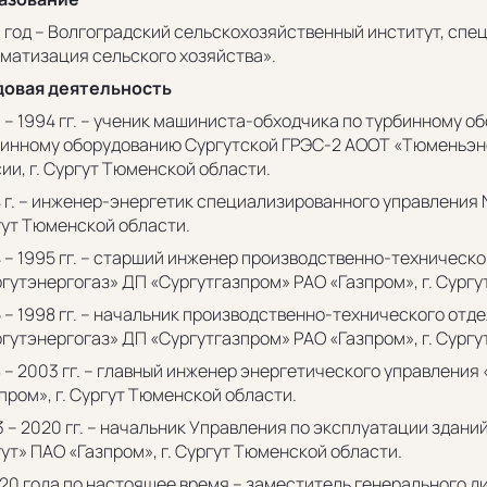
 год – Волгоградский сельскохозяйственный институт, сп
матизация сельского хозяйства».
довая деятельность
 – 1994 гг. – ученик машиниста-обходчика по турбинному 
инному оборудованию Сургутской ГРЭС-2 АООТ «Тюменьэне
ии, г. Сургут Тюменской области.
 г. – инженер-энергетик специализированного управления
ут Тюменской области.
 – 1995 гг. – старший инженер производственно-техническ
гутэнергогаз» ДП «Сургутгазпром» РАО «Газпром», г. Сург
 – 1998 гг. – начальник производственно-технического отд
гутэнергогаз» ДП «Сургутгазпром» РАО «Газпром», г. Сург
 – 2003 гг. – главный инженер энергетического управлени
пром», г. Сургут Тюменской области.
 – 2020 гг. – начальник Управления по эксплуатации здани
ут» ПАО «Газпром», г. Сургут Тюменской области.
20 года по настоящее время – заместитель генерального 