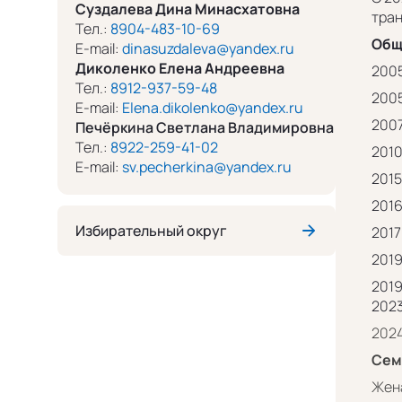
Суздалева Дина Минасхатовна
тран
Тел.:
8904-483-10-69
Общ
E-mail:
dinasuzdaleva@yandex.ru
Диколенко Елена Андреевна
2005
Тел.:
8912-937-59-48
2005
E-mail:
Elena.dikolenko@yandex.ru
2007
Печёркина Светлана Владимировна
Тел.:
8922-259-41-02
2010
E-mail:
sv.pecherkina@yandex.ru
2015
2016
Избирательный округ
2017
2019
2019
2023
2024
Сем
Жена