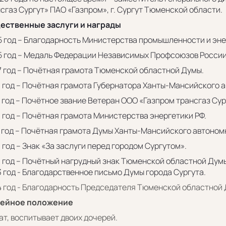
сгаз Сургут» ПАО «Газпром», г. Сургут Тюменской области.
ественные заслуги и награды
 год – Благодарность Министерства промышленности и эн
 год – Медаль Федерации Независимых Профсоюзов России
 год – Почётная грамота Тюменской областной Думы.
 год – Почётная грамота Губернатора Ханты-Мансийского а
 год – Почётное звание Ветеран ООО «Газпром трансгаз Сур
 год – Почётная грамота Министерства энергетики РФ.
 год – Почётная грамота Думы Ханты-Мансийского автономн
 год – Знак «За заслуги перед городом Сургутом».
 год – Почётный нагрудный знак Тюменской областной Дум
 год - Благодарственное письмо Думы города Сургута.
 год - Благодарность Председателя Тюменской областной 
ейное положение
т, воспитывает двоих дочерей.