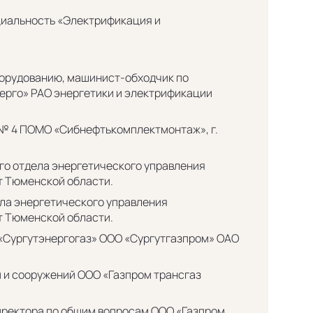
ециальность «Электрификация и
оборудованию, машинист-обходчик по
рго» РАО энергетики и электрификации
 № 4 ПОМО «Сибнефтькомплектмонтаж», г.
ого отдела энергетического управления
ут Тюменской области.
ела энергетического управления
ут Тюменской области.
я «Сургутэнергогаз» ООО «Сургутгазпром» ОАО
й и сооружений ООО «Газпром трансгаз
директора по общим вопросам ООО «Газпром