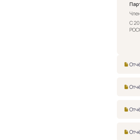
Пар
Чле
С 20
РОСС
Отчё
Отчё
Отчё
Отчё