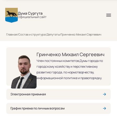
Дума Сургута
Официальный сайт
Гринченко Михаил Сергеевич
Главная
/
Состав и структура
/
Депутаты
/
Гринченко Михаил Сергеевич
Гринченко Михаил Сергеевич
Член постоянных комитетов Думы города по
городскому хозяйству и перспективному
развитию города, по нормотворчеству,
информационной политике и правопорядку.
Электронная приемная
График приема по личным вопросам