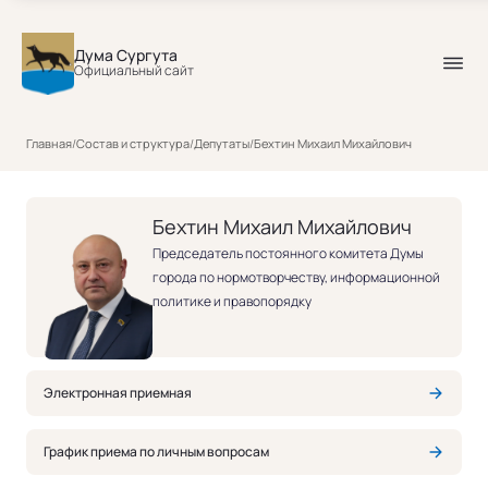
Дума Сургута
Официальный сайт
Бехтин Михаил Михайлович
Главная
/
Состав и структура
/
Депутаты
/
Бехтин Михаил Михайлович
Бехтин Михаил Михайлович
Председатель постоянного комитета Думы
города по нормотворчеству, информационной
политике и правопорядку
Электронная приемная
График приема по личным вопросам