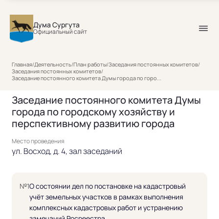
Дума Сургута
Официальный сайт
Главная
/
Деятельность
/
План работы
/
Заседания постоянных комитетов
/
Заседания постоянных комитетов
/
Заседание постоянного комитета Думы города по горо...
Заседание постоянного комитета Думы
города по городскому хозяйству и
перспективному развитию города
Место проведения
ул. Восход, д. 4, зал заседаний
№1
О состоянии дел по постановке на кадастровый
учёт земельных участков в рамках выполнения
комплексных кадастровых работ и устранению
замечаний Росреестра