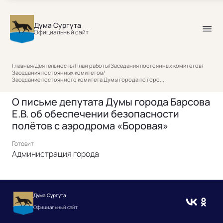
Дума Сургута
Официальный сайт
Главная
/
Деятельность
/
План работы
/
Заседания постоянных комитетов
/
Заседания постоянных комитетов
/
Заседание постоянного комитета Думы города по горо...
О письме депутата Думы города Барсова
Е.В. об обеспечении безопасности
полётов с аэродрома «Боровая»
Готовит
Администрация города
Дума Сургута
Официальный сайт