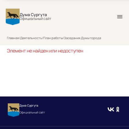
Дума Сургута
Официальный сайт
Главная
/
Деятельность
/
План работы
/
Заседания Думы города
Элемент не найден или недоступен
Дума Сургута
Официальный сайт