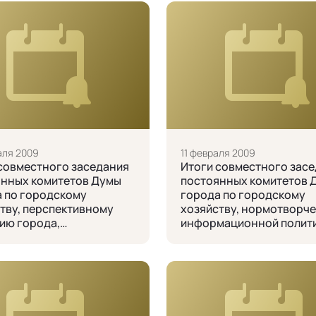
аля 2009
11 февраля 2009
совместного заседания
Итоги совместного зас
янных комитетов Думы
постоянных комитетов 
 по городскому
города по городскому
тву, перспективному
хозяйству, нормотворче
ию города,
информационной полити
ворчеству,
правопорядку, бюджету,
ационной политике и
налогам, финансам и
орядку 12 февраля 2009
имуществу 11 февраля 2
года