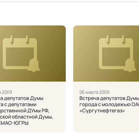
а 2009
06 марта 2009
а депутатов Думы
Встреча депутатов Дум
а с депутатами
города с молодежью О
рственной ДУмы РФ,
«Сургутнефтегаз»
кой областной Думы,
ХМАО-ЮГРЫ