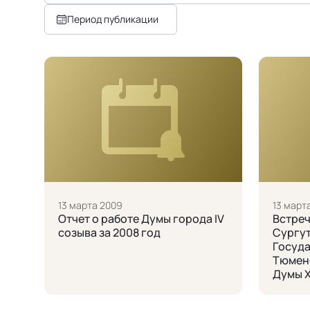
Период публикации
13 марта 2009
13 март
Отчет о работе Думы города IV
Встреч
созыва за 2008 год
Сургут
Госуда
Тюменс
Думы 