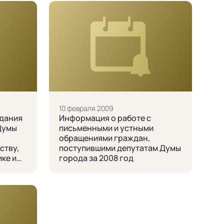
10 февраля 2009
едания
Информация о работе с
Думы
письменными и устными
обращениями граждан,
ству,
поступившими депутатам Думы
ке и
города за 2008 год
009