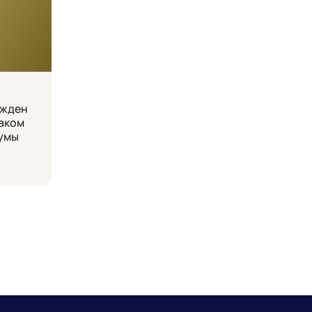
ажден
аком
умы