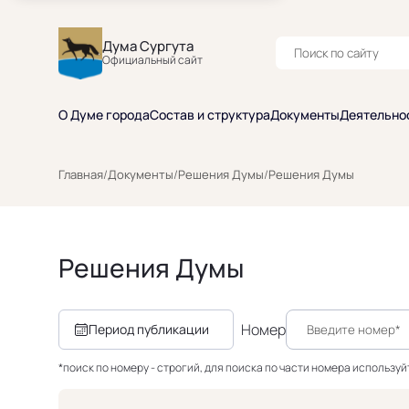
Дума Сургута
Официальный сайт
О Думе города
Состав и структура
Документы
Деятельно
Главная
/
Документы
/
Решения Думы
/
Решения Думы
Решения Думы
Номер
Период публикации
*поиск по номеру - строгий, для поиска по части номера использу