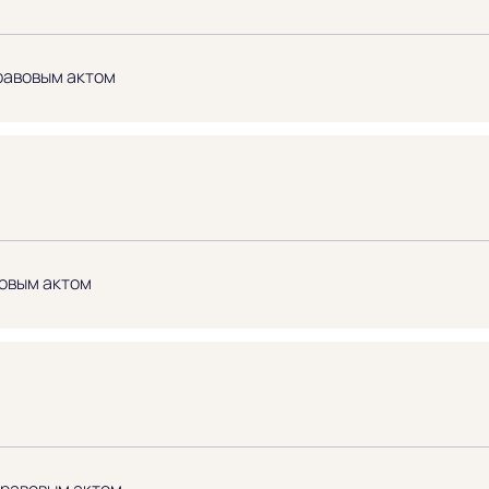
равовым актом
овым актом
правовым актом