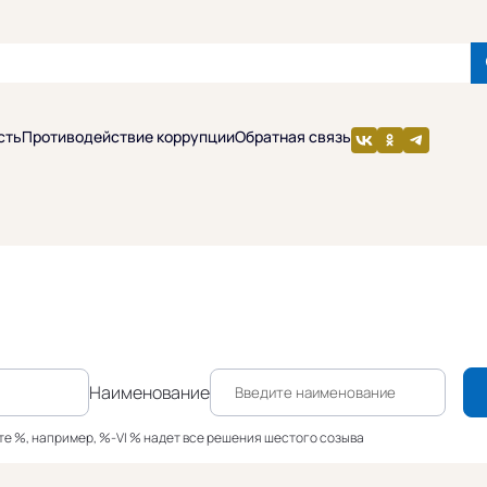
сть
Противодействие коррупции
Обратная связь
Наименование
йте %, например, %-VI % надет все решения шестого созыва