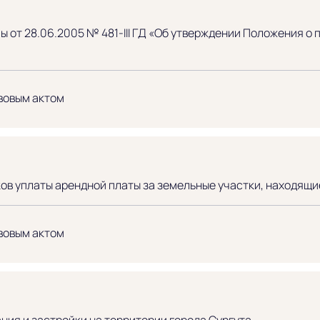
ы от 28.06.2005 № 481-III ГД «Об утверждении Положения о
вовым актом
ков уплаты арендной платы за земельные участки, находящ
вовым актом
ния и застройки на территории города Сургута