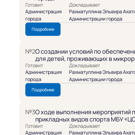
Готовит
Докладывает
Администрация
Рахматуллина Эльвира Ахато
города
Администрации города
Подробнее
№2
О создании условий по обеспече
для детей, проживающих в микрор
Готовит
Докладывает
Администрация
Рахматуллина Эльвира Ахато
города
Администрации города
Подробнее
№3
О ходе выполнения мероприятий п
прикладных видов спорта МБУ «Ц
Готовит
Докладывает
Администрация
Рахматуллина Эльвира Ахато