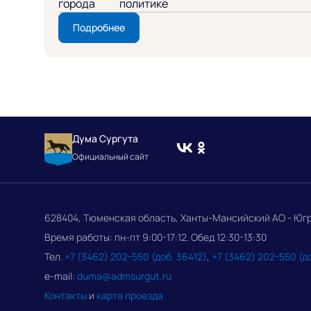
города
политике
Подробнее
Дума Сургута
Официальный сайт
628404, Тюменская область, Ханты-Мансийский АО - Югра, 
Время работы: пн-пт 9:00-17:12. Обед 12:30-13:30
Тел.
+7 (3462) 202-550 (доб. 36412)
,
+7 (3462) 202-550 (д
e-mail:
duma@admsurgut.ru
Контакты
и
карта проезда