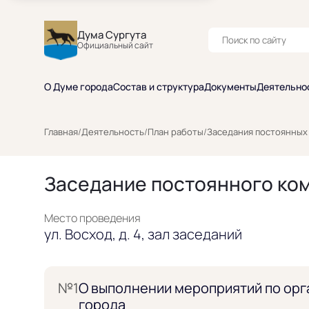
Дума Сургута
Официальный сайт
О Думе города
Состав и структура
Документы
Деятельно
Главная
/
Деятельность
/
План работы
/
Заседания постоянных
Заседание постоянного ком
Место проведения
ул. Восход, д. 4, зал заседаний
№1
О выполнении мероприятий по орг
города