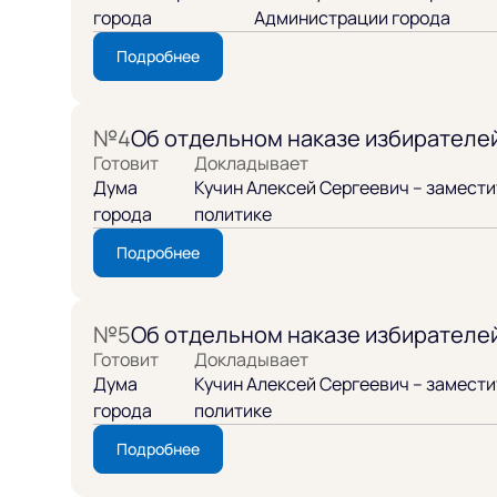
города
Администрации города
Подробнее
№4
Об отдельном наказе избирателе
Готовит
Докладывает
Дума
Кучин Алексей Сергеевич – замест
города
политике
Подробнее
№5
Об отдельном наказе избирателе
Готовит
Докладывает
Дума
Кучин Алексей Сергеевич – замест
города
политике
Подробнее