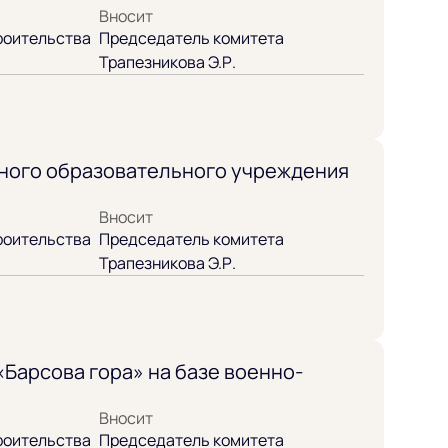
Вносит
роительства
Председатель комитета
Трапезникова Э.Р.
ьного образовательного учреждения
Вносит
роительства
Председатель комитета
Трапезникова Э.Р.
Барсова гора» на базе военно-
Вносит
роительства
Председатель комитета