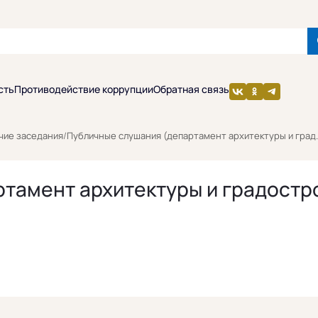
сть
Противодействие коррупции
Обратная связь
чие заседания
/
Публичные слушания (департамент архитектуры и град..
ртамент архитектуры и градост