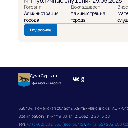
№1
Публичные слушания 29.05.2026
Готовит
Докладывает
Внос
Администрация
Администрация
Мате
города
города
слуш
Подробнее
Дума Сургута
Официальный сайт
628404, Тюменская область, Ханты-Мансийский АО - Югра, 
Время работы: пн-пт 9:00-17:12. Обед 12:30-13:30
Тел.
+7 (3462) 202-550 (доб. 36412)
,
+7 (3462) 202-550 (д