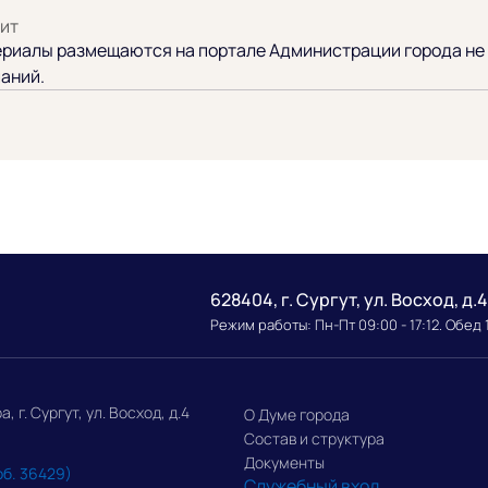
ит
риалы размещаются на портале Администрации города не 
аний.
628404, г. Сургут, ул. Восход, д.4
Режим работы: Пн-Пт 09:00 - 17:12. Обед 
г. Сургут, ул. Восход, д.4
О Думе города
Состав и структура
Документы
об. 36429)
Служебный вход