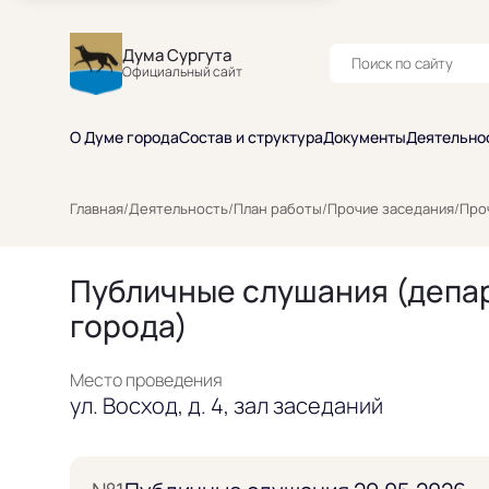
Дума Сургута
Официальный сайт
О Думе города
Состав и структура
Документы
Деятельно
Главная
/
Деятельность
/
План работы
/
Прочие заседания
/
Про
Публичные слушания (депа
города)
Место проведения
ул. Восход, д. 4, зал заседаний