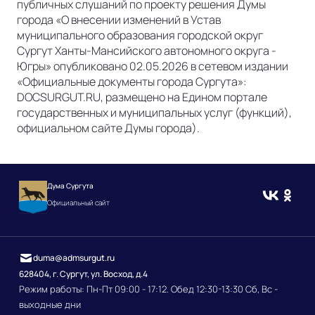
публичных слушаний по проекту решения Думы
города «О внесении изменений в Устав
муниципального образования городской округ
Сургут Ханты-Мансийского автономного округа -
Югры» опубликовано 02.05.2026 в сетевом издании
«Официальные документы города Сургута»:
DOCSURGUT.RU, размещено на Едином портале
государственных и муниципальных услуг (функций),
официальном сайте Думы города).
Дума Сургута
Официальный сайт
duma@admsurgut.ru
628404, г. Сургут, ул. Восход, д.4
Режим работы: Пн-Пт 09:00 - 17:12. Обед 12:30-13:30 Сб, Вс -
выходные дни