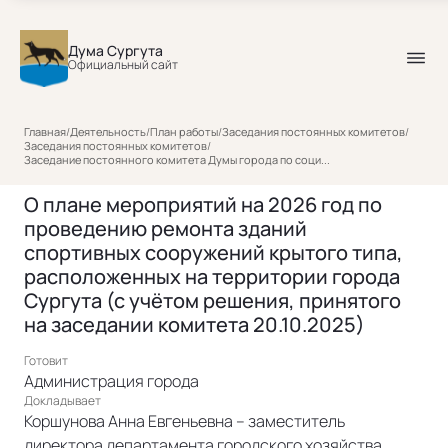
Дума Сургута
Официальный сайт
Главная
/
Деятельность
/
План работы
/
Заседания постоянных комитетов
/
Заседания постоянных комитетов
/
Заседание постоянного комитета Думы города по соци...
О плане мероприятий на 2026 год по
проведению ремонта зданий
спортивных сооружений крытого типа,
расположенных на территории города
Сургута (с учётом решения, принятого
на заседании комитета 20.10.2025)
Готовит
Администрация города
Докладывает
Коршунова Анна Евгеньевна – заместитель
директора департамента городского хозяйства