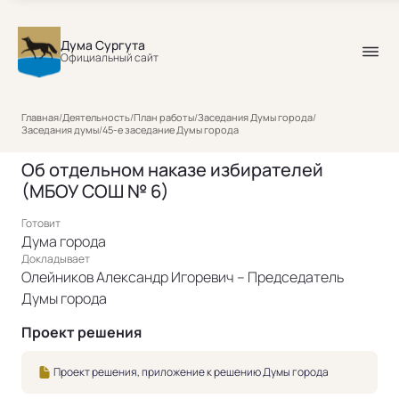
Дума Сургута
Официальный сайт
Главная
/
Деятельность
/
План работы
/
Заседания Думы города
/
Заседания думы
/
45-е заседание Думы города
Об отдельном наказе избирателей
(МБОУ СОШ № 6)
Готовит
Дума города
Докладывает
Олейников Александр Игоревич – Председатель
Думы города
Проект решения
Проект решения, приложение к решению Думы города