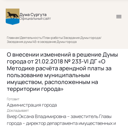
Дума Сургута
Официальный сайт
Главная
/
Деятельность
/
План работы
/
Заседания Думы города
/
Заседания думы
/
45-е заседание Думы города
О внесении изменений в решение Думы
города от 21.02.2018 № 233-VI ДГ «О
Методике расчёта арендной платы за
пользование муниципальным
имуществом, расположенным на
территории города»
Готовит
Администрация города
Докладывает
Виер Оксана Владимировна – заместитель Главы
города – директор департамента имущественных и