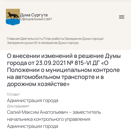
Дума Сургута
Официальный сайт
Главная
/
Деятельность
/
План работы
/
Заседания Думы города
/
Заседания думы
/
45-е заседание Думы города
О внесении изменений в решение Думы
города от 23.09.2021 № 815-VI ДГ «О
Положении о муниципальном контроле
на автомобильном транспорте и в
дорожном хозяйстве»
Готовит
Администрация города
Докладывает
Салий Максим Анатольевич – заместитель
начальника контрольного управления
Администрации города