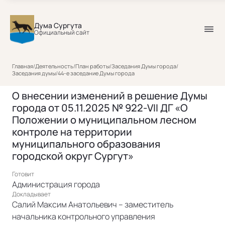
Дума Сургута
Официальный сайт
Главная
/
Деятельность
/
План работы
/
Заседания Думы города
/
Заседания думы
/
44-е заседание Думы города
О внесении изменений в решение Думы
города от 05.11.2025 № 922-VII ДГ «О
Положении о муниципальном лесном
контроле на территории
муниципального образования
городской округ Сургут»
Готовит
Администрация города
Докладывает
Салий Максим Анатольевич – заместитель
начальника контрольного управления