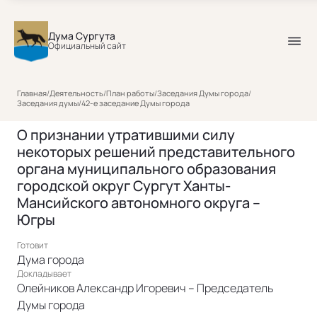
Дума Сургута
Официальный сайт
Главная
/
Деятельность
/
План работы
/
Заседания Думы города
/
Заседания думы
/
42-е заседание Думы города
О признании утратившими силу
некоторых решений представительного
органа муниципального образования
городской округ Сургут Ханты-
Мансийского автономного округа –
Югры
Готовит
Дума города
Докладывает
Олейников Александр Игоревич – Председатель
Думы города