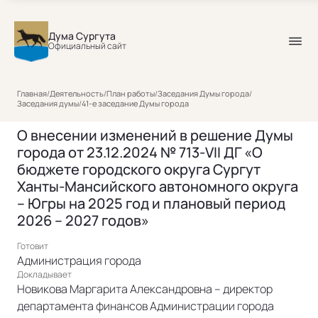
Дума Сургута
Официальный сайт
Главная
/
Деятельность
/
План работы
/
Заседания Думы города
/
Заседания думы
/
41-е заседание Думы города
О внесении изменений в решение Думы
города от 23.12.2024 № 713-VII ДГ «О
бюджете городского округа Сургут
Ханты-Мансийского автономного округа
– Югры на 2025 год и плановый период
2026 – 2027 годов»
Готовит
Администрация города
Докладывает
Новикова Маргарита Александровна – директор
департамента финансов Администрации города