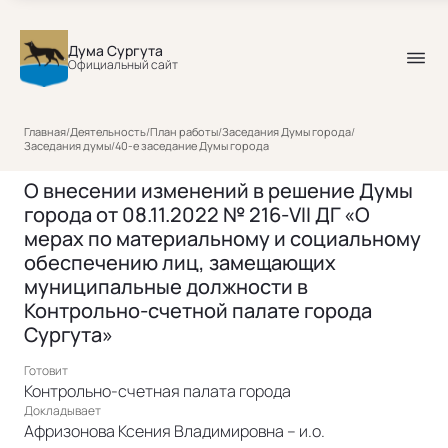
Дума Сургута
Официальный сайт
Главная
/
Деятельность
/
План работы
/
Заседания Думы города
/
Заседания думы
/
40-е заседание Думы города
О внесении изменений в решение Думы
города от 08.11.2022 № 216-VII ДГ «О
мерах по материальному и социальному
обеспечению лиц, замещающих
муниципальные должности в
Контрольно-счетной палате города
Сургута»
Готовит
Контрольно-счетная палата города
Докладывает
Афризонова Ксения Владимировна – и.о.