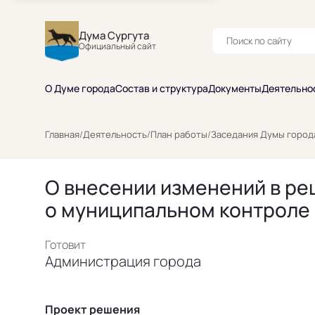
Дума Сургута
Официальный сайт
О Думе города
Состав и структура
Документы
Деятельно
Главная
/
Деятельность
/
План работы
/
Заседания Думы город
О внесении изменений в ре
о муниципальном контроле 
Готовит
Администрация города
Проект решения