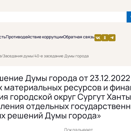
сть
Противодействие коррупции
Обратная связь
а
/
Заседания думы
/
40-е заседание Думы города
ение Думы города от 23.12.2022
х материальных ресурсов и фина
я городской округ Сургут Хант
вления отдельных государствен
ых решений Думы города»
Докладывает