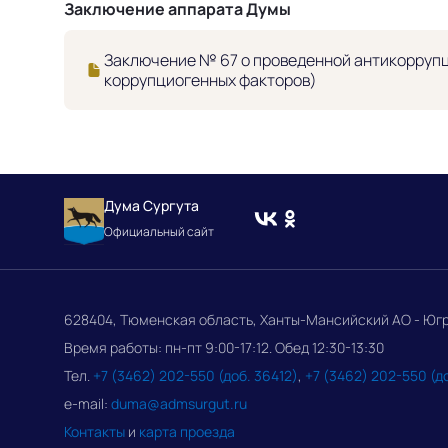
Заключение аппарата Думы
Заключение № 67 о проведенной антикоррупц
коррупциогенных факторов)
Дума Сургута
Официальный сайт
628404, Тюменская область, Ханты-Мансийский АО - Югра, 
Время работы: пн-пт 9:00-17:12. Обед 12:30-13:30
Тел.
+7 (3462) 202-550 (доб. 36412)
,
+7 (3462) 202-550 (д
e-mail:
duma@admsurgut.ru
Контакты
и
карта проезда