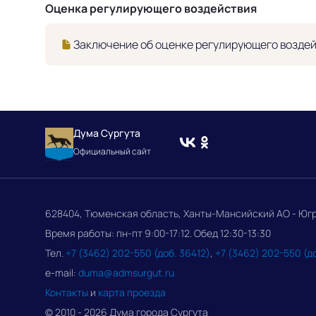
Оценка регулирующего воздействия
Заключение об оценке регулирующего воздей
Дума Сургута
Официальный сайт
628404, Тюменская область, Ханты-Мансийский АО - Югра, 
Время работы: пн-пт 9:00-17:12. Обед 12:30-13:30
Тел.
+7 (3462) 202-550 (доб. 36412)
,
+7 (3462) 202-550 (д
e-mail:
duma@admsurgut.ru
Контакты
и
карта проезда
© 2010 - 2026 Дума города Сургута