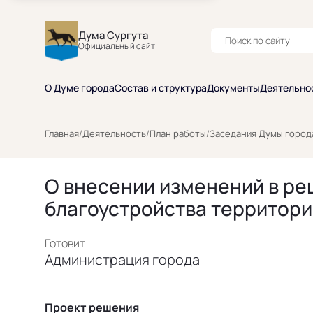
Дума Сургута
Официальный сайт
О Думе города
Состав и структура
Документы
Деятельно
Главная
/
Деятельность
/
План работы
/
Заседания Думы город
О внесении изменений в реш
благоустройства территори
Готовит
Администрация города
Проект решения