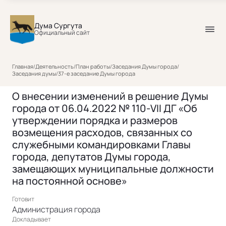
Дума Сургута
Официальный сайт
Главная
/
Деятельность
/
План работы
/
Заседания Думы города
/
Заседания думы
/
37-е заседание Думы города
О внесении изменений в решение Думы
города от 06.04.2022 № 110-VII ДГ «Об
утверждении порядка и размеров
возмещения расходов, связанных со
служебными командировками Главы
города, депутатов Думы города,
замещающих муниципальные должности
на постоянной основе»
Готовит
Администрация города
Докладывает