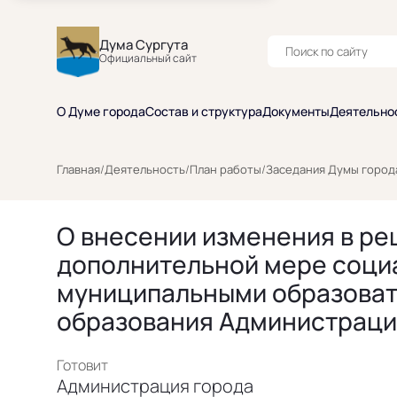
Дума Сургута
Официальный сайт
О Думе города
Состав и структура
Документы
Деятельно
Главная
/
Деятельность
/
План работы
/
Заседания Думы город
О внесении изменения в реш
дополнительной мере социа
муниципальными образоват
образования Администрации
Готовит
Администрация города