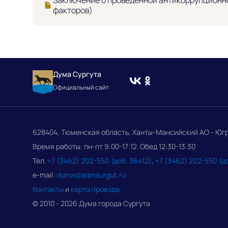
факторов)
Дума Сургута
Официальный сайт
628404, Тюменская область, Ханты-Мансийский АО - Югра, 
Время работы: пн-пт 9:00-17:12. Обед 12:30-13:30
Тел.
+7 (3462) 202-550 (доб. 36412)
,
+7 (3462) 202-550 (д
e-mail:
duma@admsurgut.ru
Контакты
и
карта проезда
© 2010 - 2026 Дума города Сургута