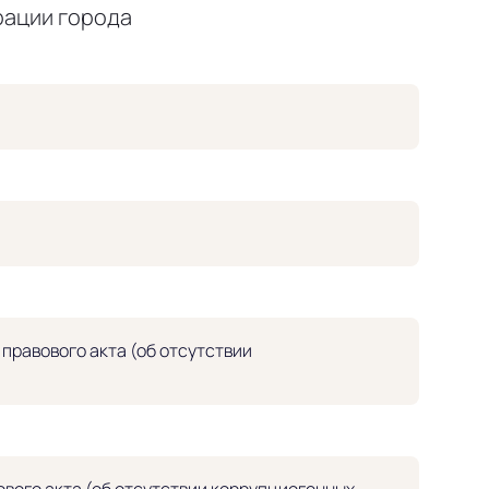
рации города
равового акта (об отсутствии
вого акта (об отсутствии коррупциогенных