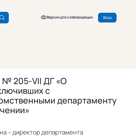
Версия для слабовидящих
Вход
 № 205-VII ДГ «О
ключивших с
омственными департаменту
учении»
на – директор департамента