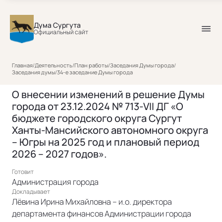
Дума Сургута
Официальный сайт
Главная
/
Деятельность
/
План работы
/
Заседания Думы города
/
Заседания думы
/
34-е заседание Думы города
О внесении изменений в решение Думы
города от 23.12.2024 № 713-VII ДГ «О
бюджете городского округа Сургут
Ханты-Мансийского автономного округа
– Югры на 2025 год и плановый период
2026 – 2027 годов».
Готовит
Администрация города
Докладывает
Лёвина Ирина Михайловна – и.о. директора
департамента финансов Администрации города