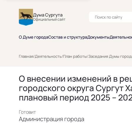
Дума Сургута
Официальный сайт
О Думе города
Состав и структура
Документы
Деятельно
Главная
/
Деятельность
/
План работы
/
Заседания Думы город
О внесении изменений в реш
городского округа Сургут Х
плановый период 2025 – 202
Готовит
Администрация города