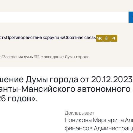
сть
Противодействие коррупции
Обратная связь
а
/
Заседания думы
/
32-е заседание Думы города
ение Думы города от 20.12.2023
анты-Мансийского автономного о
6 годов».
Докладывает
Новикова Маргарита Ал
финансов Администрац