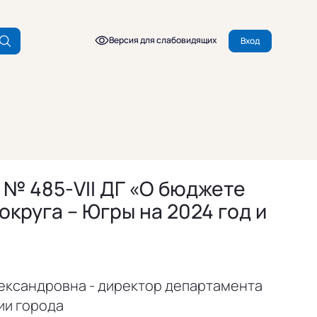
Версия для слабовидящих
Вход
 № 485-VII ДГ «О бюджете
круга – Югры на 2024 год и
ександровна - директор департамента
ии города