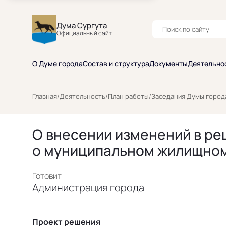
Дума Сургута
Официальный сайт
О Думе города
Состав и структура
Документы
Деятельно
Главная
/
Деятельность
/
План работы
/
Заседания Думы город
О внесении изменений в ре
о муниципальном жилищном
Готовит
Администрация города
Проект решения