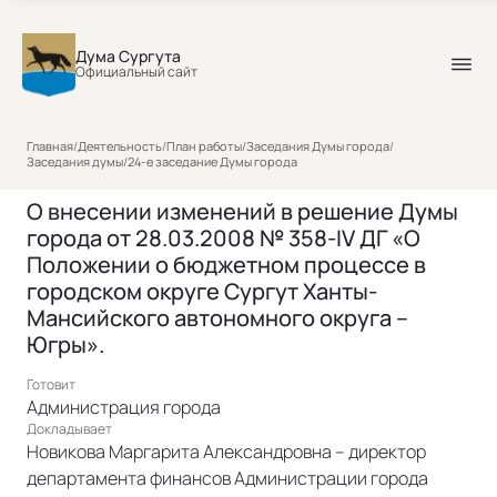
Дума Сургута
Официальный сайт
Главная
/
Деятельность
/
План работы
/
Заседания Думы города
/
Заседания думы
/
24-е заседание Думы города
О внесении изменений в решение Думы
города от 28.03.2008 № 358-IV ДГ «О
Положении о бюджетном процессе в
городском округе Сургут Ханты-
Мансийского автономного округа –
Югры».
Готовит
Администрация города
Докладывает
Новикова Маргарита Александровна – директор
департамента финансов Администрации города