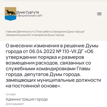
Дума Сургута
Официальный сайт
Главная
/
Деятельность
/
План работы
/
Заседания Думы города
/
Заседания думы
/
24-е заседание Думы города
О внесении изменения в решение Думы
города от 06.04.2022 № 110-VII ДГ «Об
утверждении порядка и размеров
возмещения расходов, связанных со
служебными командировками Главы
города, депутатов Думы города,
замещающих муниципальные должности
на постоянной основе».
Готовит
Администрация города
Докладывает