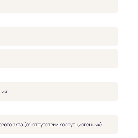
ний
вого акта (об отсутствии коррупциогенных)