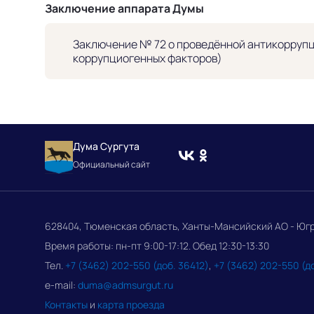
Заключение аппарата Думы
Заключение № 72 о проведённой антикоррупц
коррупциогенных факторов)
Дума Сургута
Официальный сайт
628404, Тюменская область, Ханты-Мансийский АО - Югра, 
Время работы: пн-пт 9:00-17:12. Обед 12:30-13:30
Тел.
+7 (3462) 202-550 (доб. 36412)
,
+7 (3462) 202-550 (д
e-mail:
duma@admsurgut.ru
Контакты
и
карта проезда