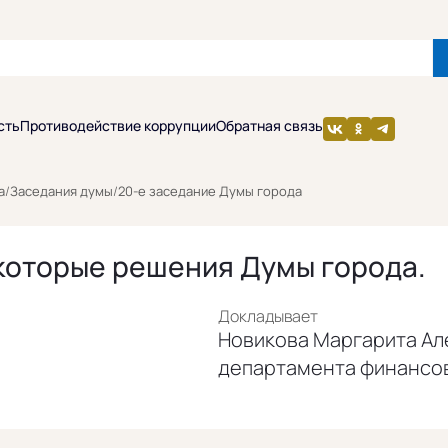
сть
Противодействие коррупции
Обратная связь
а
/
Заседания думы
/
20-е заседание Думы города
которые решения Думы города.
Докладывает
Новикова Маргарита Ал
департамента финансо