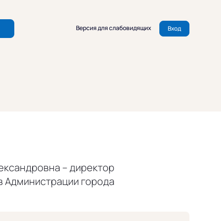
Версия для слабовидящих
Вход
ександровна – директор
в Администрации города