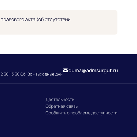
равового акта (об отсутствии
duma@admsurgut.ru
12:30-13:30 Сб, Вс - выходные дни
Деятельность
Обратная связь
Сообщить о проблеме доступности