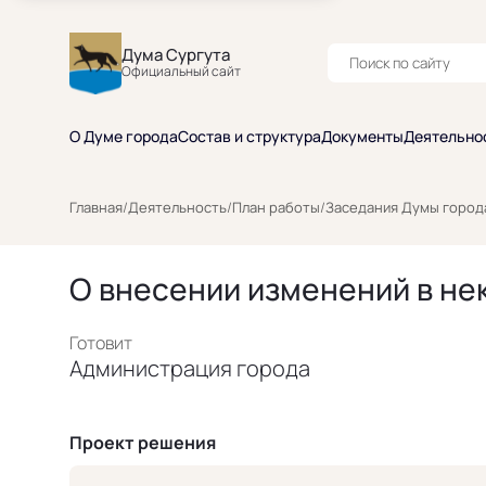
Дума Сургута
Официальный сайт
О Думе города
Состав и структура
Документы
Деятельно
Главная
/
Деятельность
/
План работы
/
Заседания Думы город
О внесении изменений в не
Готовит
Администрация города
Проект решения