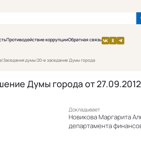
сть
Противодействие коррупции
Обратная связь
а
/
Заседания думы
/
20-е заседание Думы города
шение Думы города от 27.09.201
Докладывает
Новикова Маргарита Ал
департамента финансо