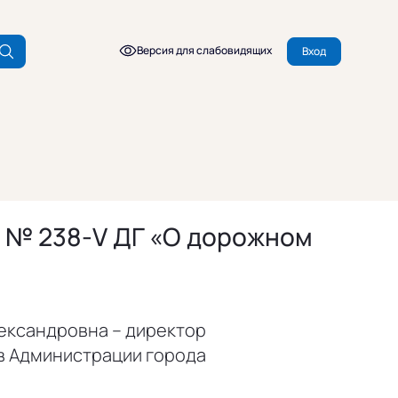
Версия для слабовидящих
Вход
2 № 238-V ДГ «О дорожном
ександровна – директор
в Администрации города