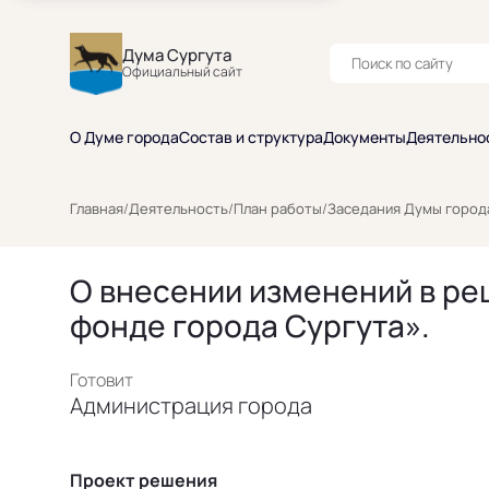
Дума Сургута
Официальный сайт
О Думе города
Состав и структура
Документы
Деятельно
Главная
/
Деятельность
/
План работы
/
Заседания Думы город
О внесении изменений в ре
фонде города Сургута».
Готовит
Администрация города
Проект решения