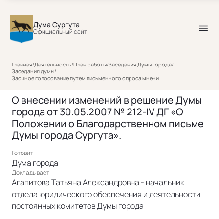
Дума Сургута
Официальный сайт
Главная
/
Деятельность
/
План работы
/
Заседания Думы города
/
Заседания думы
/
Заочное голосование путем письменного опроса мнени...
О внесении изменений в решение Думы
города от 30.05.2007 № 212-IV ДГ «О
Положении о Благодарственном письме
Думы города Сургута».
Готовит
Дума города
Докладывает
Агапитова Татьяна Александровна - начальник
отдела юридического обеспечения и деятельности
постоянных комитетов Думы города