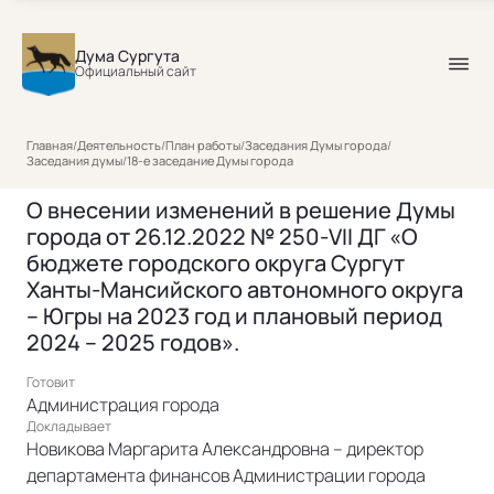
Дума Сургута
Официальный сайт
Главная
/
Деятельность
/
План работы
/
Заседания Думы города
/
Заседания думы
/
18-е заседание Думы города
О внесении изменений в решение Думы
города от 26.12.2022 № 250-VII ДГ «О
бюджете городского округа Сургут
Ханты-Мансийского автономного округа
– Югры на 2023 год и плановый период
2024 – 2025 годов».
Готовит
Администрация города
Докладывает
Новикова Маргарита Александровна – директор
департамента финансов Администрации города