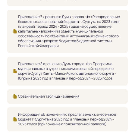
Приложение 7 к решению Думы города.<br>Распределение
бюджетных ассигнований бюджета г. Сургута на 2023 год и
плановый период 2024 - 2025 годов на осуществление
капитальных вложений в объекты муниципальной
собственности по объектам и источникам их финансового
обеспечения в разрезе бюджетов бюджетной системы
Российской Федерации
Приложение 8 к решению Думы города.<br>Программа
муниципальных внутренних заимствований городского
округа Сургут Ханты-Мансийского автономного округа -
Югры на 2023 год и плановый период 2024 - 2025 годов
Сравнительная таблица изменений
Информация об изменениях, предлагаемых к внесению в
бюджет г. Сургута на 2023 год и плановый период 2024 -
2025 годов (приложение к пояснительной записке)