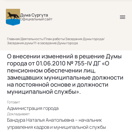
Дума Сургута
Официальный сайт
Главная
/
Деятельность
/
План работы
/
Заседания Думы города
/
Заседания думы
/
11-е заседание Думы города
О внесении изменений в решение Думы
города от 01.06.2010 № 755-IV ДГ «О
пенсионном обеспечении лиц,
замещавших муниципальные должности
на постоянной основе и должности
муниципальной службы».
Готовит
Администрация города
Докладывает
Бандура Наталья Анатольевна – начальник
управления кадров и муниципальной службы