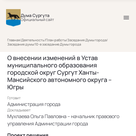
Дума Сургута
Официальный сайт
Главная
/
Деятельность
/
План работы
/
Заседания Думы города
/
Заседания думы
/
10-е заседание Думы города
О внесении изменений в Устав
муниципального образования
городской округ Сургут Ханты-
Мансийского автономного округа –
Югры
Готовит
Администрация города
Докладывает
Мухлаева Ольга Павловна – начальник правового
управления Администрации города
Проект решения