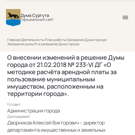
Дума Сургута
Официальный сайт
Главная
/
Деятельность
/
План работы
/
Заседания Думы города
/
Заседания думы
/
9-е заседание Думы города
О внесении изменений в решение Думы
города от 21.02.2018 № 233-VI ДГ «О
методике расчёта арендной платы за
пользование муниципальным
имуществом, расположенным на
территории города».
Готовит
Администрация города
Докладывает
Дворников Алексей Викторович – директор
департамента имущественных и земельных