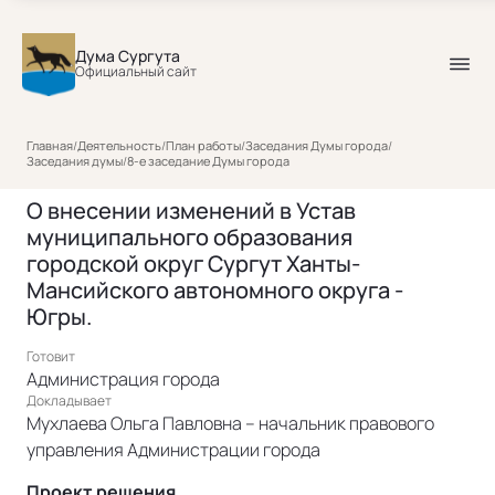
Дума Сургута
Официальный сайт
Главная
/
Деятельность
/
План работы
/
Заседания Думы города
/
Заседания думы
/
8-е заседание Думы города
О внесении изменений в Устав
муниципального образования
городской округ Сургут Ханты-
Мансийского автономного округа -
Югры.
Готовит
Администрация города
Докладывает
Мухлаева Ольга Павловна – начальник правового
управления Администрации города
Проект решения