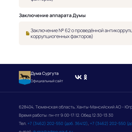
Заключение аппарата Думы
Заключение № 62 о проведённой антикоррупц
коррупциогенных факторов)
Дума Сургута
Официальный сайт
628404, Тюменская область, Ханты-Мансийский АО - Югра, 
Время работы: пн-пт 9:00-17:12. Обед 12:30-13:30
Тел.
+7 (3462) 202-550 (доб. 36412)
,
+7 (3462) 202-550 (д
e-mail:
duma@admsurgut.ru