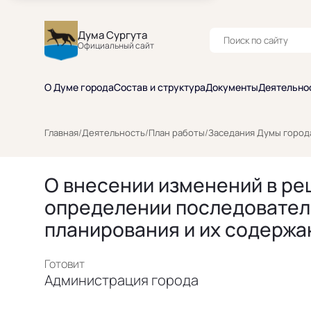
Дума Сургута
Официальный сайт
О Думе города
Состав и структура
Документы
Деятельно
Главная
/
Деятельность
/
План работы
/
Заседания Думы город
О внесении изменений в ре
определении последователь
планирования и их содержа
Готовит
Администрация города