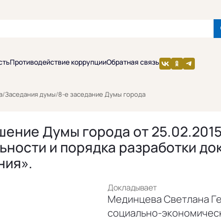
сть
Противодействие коррупции
Обратная связь
а
/
Заседания думы
/
8-е заседание Думы города
шение Думы города от 25.02.2015
ности и порядка разработки до
ния».
Докладывает
Мединцева Светлана Ге
социально-экономичес