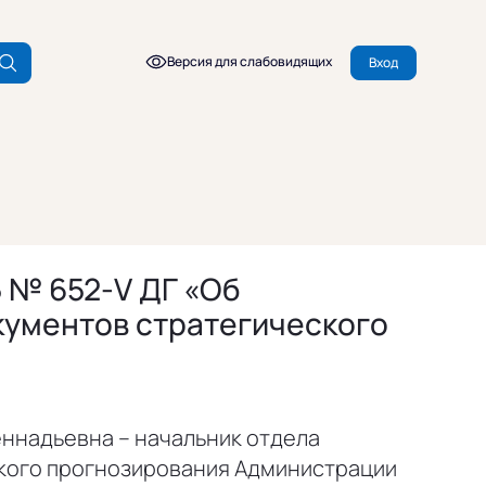
Версия для слабовидящих
Вход
 № 652-V ДГ «Об
кументов стратегического
ннадьевна – начальник отдела
кого прогнозирования Администрации