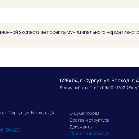
ионной экспертизе проекта муниципального нормативного 
628404, г. Сургут, ул. Восход, д.4
Режим работы: Пн-Пт 09:00 - 17:12. Обед 
г. Сургут, ул. Восход, д.4
О Думе города
Состав и структура
Документы
об. 36429)
Служебный вход