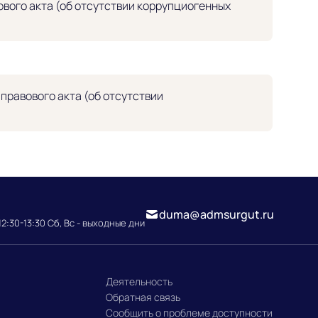
вого акта (об отсутствии коррупциогенных
равового акта (об отсутствии
duma@admsurgut.ru
12:30-13:30 Сб, Вс - выходные дни
Деятельность
Обратная связь
Сообщить о проблеме доступности