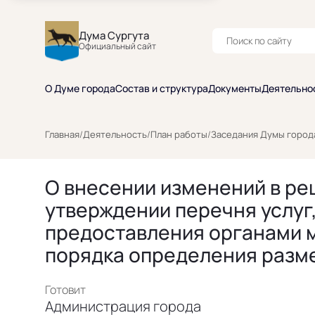
Дума Сургута
Официальный сайт
О Думе города
Состав и структура
Документы
Деятельно
Главная
/
Деятельность
/
План работы
/
Заседания Думы город
О внесении изменений в реш
утверждении перечня услуг
предоставления органами м
порядка определения размер
Готовит
Администрация города