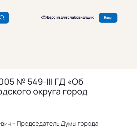
Версия для слабовидящих
Вход
05 № 549-III ГД «Об
одского округа город
вич – Председатель Думы города