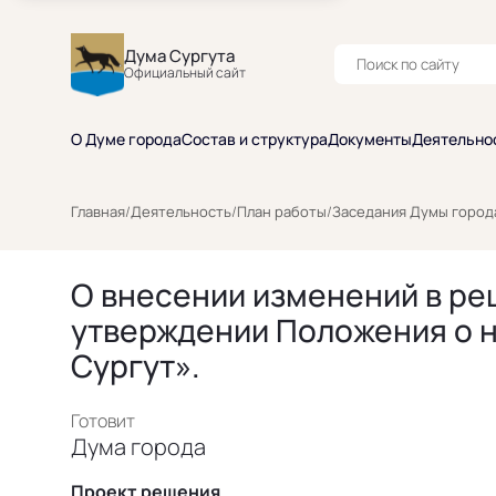
Дума Сургута
Официальный сайт
О Думе города
Состав и структура
Документы
Деятельно
Главная
/
Деятельность
/
План работы
/
Заседания Думы город
О внесении изменений в реш
утверждении Положения о н
Сургут».
Готовит
Дума города
Проект решения