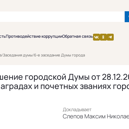
сть
Противодействие коррупции
Обратная связь
а
/
Заседания думы
/
6-е заседание Думы города
ение городской Думы от 28.12.20
аградах и почетных званиях гор
Докладывает
Слепов Максим Николае