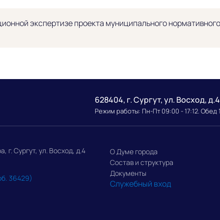
ионной экспертизе проекта муниципального нормативного 
628404, г. Сургут, ул. Восход, д.4
Режим работы: Пн-Пт 09:00 - 17:12. Обед 
г. Сургут, ул. Восход, д.4
О Думе города
Состав и структура
Документы
об. 36429)
Служебный вход