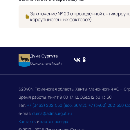
Заключение № 20 о проведённой антикоррупц
коррупциогенных факторов)
Дума Сургута
Официальный сайт
628404, Тюменская область, Ханты-Мансийский АО - Югра, 
Время работы: пн-пт 9:00-17:12. Обед 12:30-13:30
Тел.
+7 (3462) 202-550 (доб. 36412)
,
+7 (3462) 202-550 (д
e-mail:
duma@admsurgut.ru
Контакты
и
карта проезда
© 2010 - 2026 Дума города Сургута