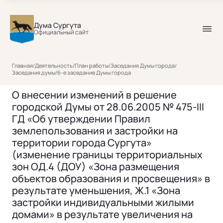
Дума Сургута
Официальный сайт
Главная
/
Деятельность
/
План работы
/
Заседания Думы города
/
Заседания думы
/
6-е заседание Думы города
О внесении изменений в решение
городской Думы от 28.06.2005 № 475-III
ГД «Об утверждении Правил
землепользования и застройки на
территории города Сургута»
(изменение границы территориальных
зон ОД.4 (ДОУ) «Зона размещения
объектов образования и просвещения» в
результате уменьшения, Ж.1 «Зона
застройки индивидуальными жилыми
домами» в результате увеличения на