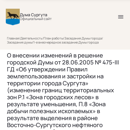
Дума Сургута
Официальный сайт
Главная
/
Деятельность
/
План работы
/
Заседания Думы города
/
Заседания думы
/
1-е внеочередное заседание Думы города
О внесении изменений в решение
городской Думы от 28.06.2005 № 475-III
ГД «Об утверждении Правил
землепользования и застройки на
территории города Сургута»
(изменение границ территориальных
зон Р.1 «Зона городских лесов» в
результате уменьшения, П.8 «Зона
добычи полезных ископаемых» в
результате выделения в районе
Восточно-Сургутского нефтяного