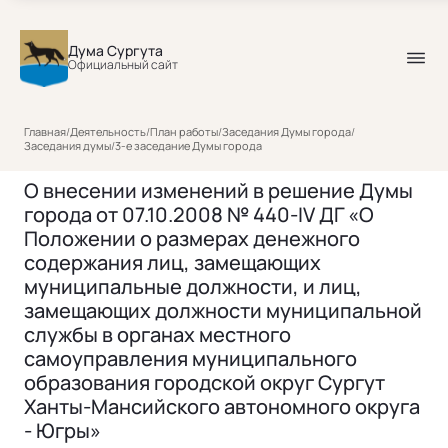
Дума Сургута
Официальный сайт
Главная
/
Деятельность
/
План работы
/
Заседания Думы города
/
Заседания думы
/
3-е заседание Думы города
О внесении изменений в решение Думы
города от 07.10.2008 № 440-IV ДГ «О
Положении о размерах денежного
содержания лиц, замещающих
муниципальные должности, и лиц,
замещающих должности муниципальной
службы в органах местного
самоуправления муниципального
образования городской округ Сургут
Ханты-Мансийского автономного округа
- Югры»