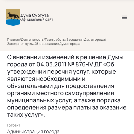
Дума Сургута
Официальный сайт
Главная
/
Деятельность
/
План работы
/
Заседания Думы города
/
Заседания думы
/
48-е заседание Думы города
О внесении изменений в решение Думы
города от 04.03.2011 № 876-IV ДГ «Об
утверждении перечня услуг, которые
являются необходимыми и
обязательными для предоставления
органами местного самоуправления
муниципальных услуг, а также порядка
определения размера платы за оказание
таких услуг».
Готовит
Администрация города