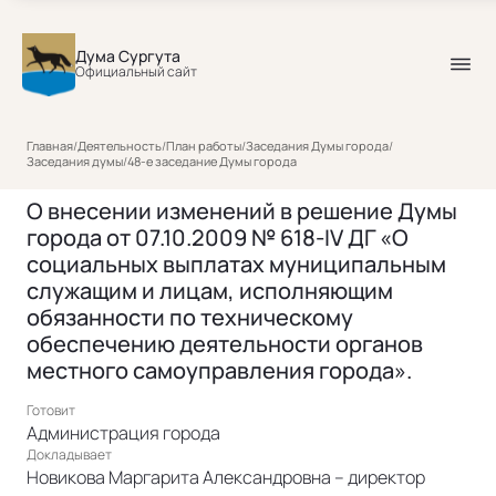
Дума Сургута
Официальный сайт
Главная
/
Деятельность
/
План работы
/
Заседания Думы города
/
Заседания думы
/
48-е заседание Думы города
О внесении изменений в решение Думы
города от 07.10.2009 № 618-IV ДГ «О
социальных выплатах муниципальным
служащим и лицам, исполняющим
обязанности по техническому
обеспечению деятельности органов
местного самоуправления города».
Готовит
Администрация города
Докладывает
Новикова Маргарита Александровна – директор