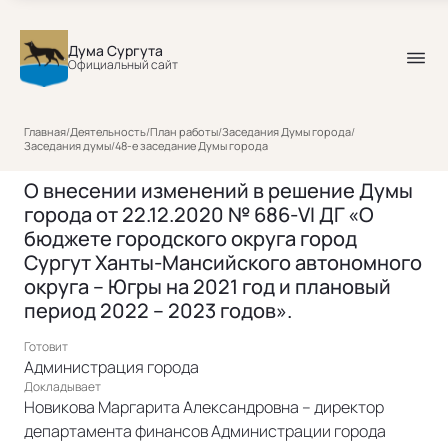
Дума Сургута
Официальный сайт
Главная
/
Деятельность
/
План работы
/
Заседания Думы города
/
Заседания думы
/
48-е заседание Думы города
О внесении изменений в решение Думы
города от 22.12.2020 № 686-VI ДГ «О
бюджете городского округа город
Сургут Ханты-Мансийского автономного
округа – Югры на 2021 год и плановый
период 2022 – 2023 годов».
Готовит
Администрация города
Докладывает
Новикова Маргарита Александровна – директор
департамента финансов Администрации города