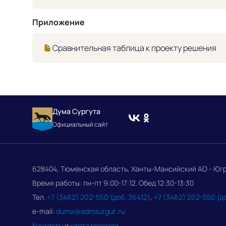
Приложение
Сравнительная таблица к проекту решения
Дума Сургута
Официальный сайт
628404, Тюменская область, Ханты-Мансийский АО - Югра, 
Время работы: пн-пт 9:00-17:12. Обед 12:30-13:30
Тел.
+7 (3462) 202-550 (доб. 36412)
,
+7 (3462) 202-550 (д
e-mail:
duma@admsurgut.ru
Контакты
и
карта проезда