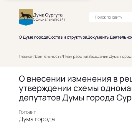
Дума Сургута
Официальный сайт
О Думе города
Состав и структура
Документы
Деятельно
Главная
/
Деятельность
/
План работы
/
Заседания Думы город
О внесении изменения в реш
утверждении схемы однома
депутатов Думы города Сур
Готовит
Дума города