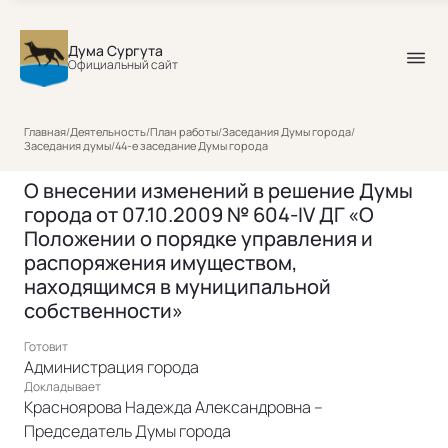
Дума Сургута
Официальный сайт
Главная
/
Деятельность
/
План работы
/
Заседания Думы города
/
Заседания думы
/
44-е заседание Думы города
О внесении изменений в решение Думы
города от 07.10.2009 № 604-IV ДГ «О
Положении о порядке управления и
распоряжения имуществом,
находящимся в муниципальной
собственности»
Готовит
Администрация города
Докладывает
Красноярова Надежда Александровна –
Председатель Думы города