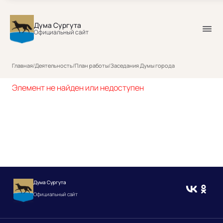
Дума Сургута
Официальный сайт
Главная
/
Деятельность
/
План работы
/
Заседания Думы города
Элемент не найден или недоступен
Дума Сургута
Официальный сайт